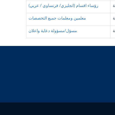
ة
رؤساء اقسام (انجليزي/ فرنساوي / عربي)
ة
معلمين ومعلمات جميع التخصصات
ة
مسؤل/مسؤولة دعاية واعلان